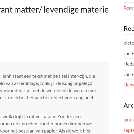
rant matter/ levendige materie
React
Rec
piet
Jan 
Hedz
Jan 
anh staat een tekst met de titel Inter-zijn, die
d van assemblage, zoals j.l. dinsdag uitgelegd.
Hans
we verbonden zijn met de wereld en de wereld met
ect, noch het het van het object voorrang heeft.
Arc
n wolk drijft in dit vel papier. Zonder een
janu
bomen niet groeien, zonder bomen kunnen we
sept
voor het bestaan van papier. Als de wolk hier