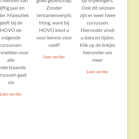
op vrijwilligers.
n mensen van
goed gezelschap.
Ook dit seizoen
ijftig jaar en
Zonder
zijn er weer twee
er. Maieutiek
tentamenverplic
cursussen.
geeft bij de
hting, want bij
Hieronder vindt
HOVO de
HOVO kiest u
u data en tijden.
volgende
voor kennis voor
Klik op de linkjes
cursussen:
uzelf!
hieronder om
nmelden voor
Lees verder
meer
alle
nderstaande
Lees verder
rsussen gaat
via
Lees verder