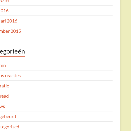
 2016
2016
uari 2016
mber 2015
egorieën
umn
us reacties
ratie
read
ws
gebeurd
tegorized