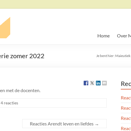
Home
Over M
terie zomer 2022
Je bent hier:
Maieutiek
Rec
n en met de docenten.
React
4 reacties
React
React
Reacties Arendt leven en liefdes
→
React