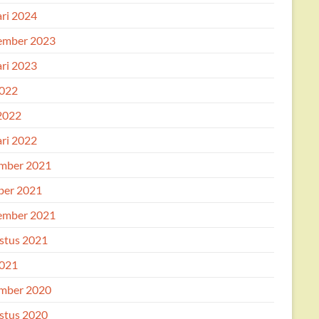
ari 2024
ember 2023
ari 2023
2022
 2022
ari 2022
mber 2021
ber 2021
ember 2021
stus 2021
2021
mber 2020
stus 2020