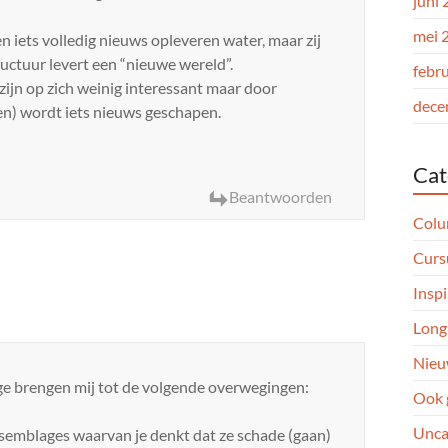
juni
mei 
iets volledig nieuws opleveren water, maar zij
uctuur levert een “nieuwe wereld”.
febr
zijn op zich weinig interessant maar door
dece
en) wordt iets nieuws geschapen.
Cat
Beantwoorden
Col
Curs
Inspi
Long
Nieu
lege brengen mij tot de volgende overwegingen:
Ook 
Unca
assemblages waarvan je denkt dat ze schade (gaan)