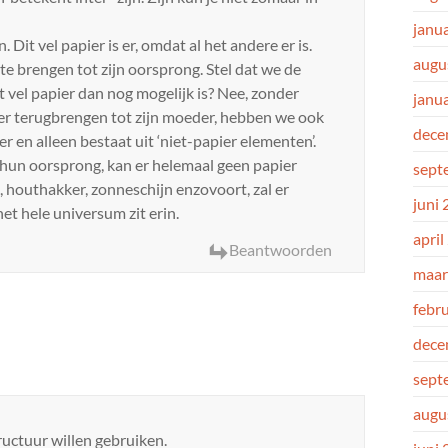
janu
. Dit vel papier is er, omdat al het andere er is.
augu
e brengen tot zijn oorsprong. Stel dat we de
t vel papier dan nog mogelijk is? Nee, zonder
janu
ker terugbrengen tot zijn moeder, hebben we ook
dece
ter en alleen bestaat uit ‘niet-papier elementen’.
 hun oorsprong, kan er helemaal geen papier
sept
, houthakker, zonneschijn enzovoort, zal er
juni
het hele universum zit erin.
april
Beantwoorden
maar
febr
dece
sept
augu
ructuur willen gebruiken.