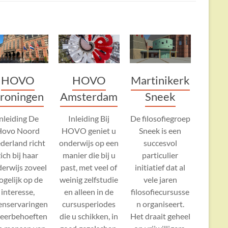
Martinikerk
HOVO
HOVO
Sneek
roningen
Amsterdam
De filosofiegroep
Inleiding De
Inleiding Bij
Sneek is een
Hovo Noord
HOVO geniet u
succesvol
derland richt
onderwijs op een
particulier
zich bij haar
manier die bij u
initiatief dat al
erwijs zoveel
past, met veel of
vele jaren
gelijk op de
weinig zelfstudie
filosofiecursusse
interesse,
en alleen in de
n organiseert.
enservaringen
cursusperiodes
Het draait geheel
leerbehoeften
die u schikken, in