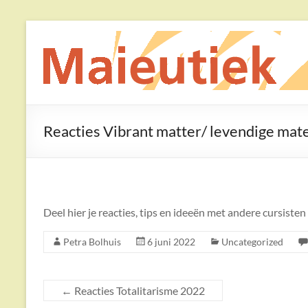
Ga
naar
Maieutiek
de
inhoud
Filosofische
Praktijk
Reacties Vibrant matter/ levendige ma
Deel hier je reacties, tips en ideeën met andere cursiste
Petra Bolhuis
6 juni 2022
Uncategorized
←
Reacties Totalitarisme 2022