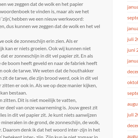
unnen we zeggen dat de wolk en het papier
janu
het woordenboek te vinden is, maar als we het
sept
 ‘zijn’, hebben we een nieuw werkwoord:
en, dus kunnen we zeggen dat de wolk en het vel
janu
juli 
we ook de zonneschijn erin zien. Als er
ijk kan er niets groeien. Ook wij kunnen niet
juni
 er zonneschijn in dit vel papier zit. En als
janu
 de boom heeft geveld en naar de fabriek heeft
ien ook de tarwe. We weten dat de houthakker
dece
zit de tarwe, die zijn brood werd, ook in dit vel
okto
zitten er ook in. Als we op deze manier kijken,
n kan bestaan.
sept
 zitten. Dit is niet moeilijk te vatten,
augu
pier deel van onze waarneming is. Jouw geest zit
juli 
s in dit vel papier zit. Je kunt niets aanwijzen
 de mineralen in de grond, de zonneschijn, de wolk,
dece
ier. Daarom denk ik dat het woord inter-zijn in het
augu
tekent inter- zijn. Zijn kun je niet zomaar in