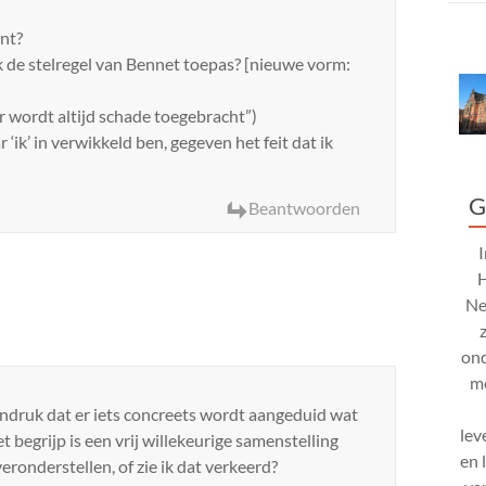
ent?
s ik de stelregel van Bennet toepas? [nieuwe vorm:
(“er wordt altijd schade toegebracht”)
‘ik’ in verwikkeld ben, gegeven het feit dat ik
G
Beantwoorden
Ne
ond
mo
ndruk dat er iets concreets wordt aangeduid wat
lev
et begrijp is een vrij willekeurige samenstelling
en 
ronderstellen, of zie ik dat verkeerd?