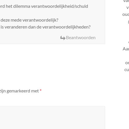
va
rd het dilemma verantwoordelijkheid/schuld
v
oud
t deze mede verantwoordelijk?
 is veranderen dan de verantwoordelijkheden?
Beantwoorden
Aa
o
cu
 zijn gemarkeerd met
*