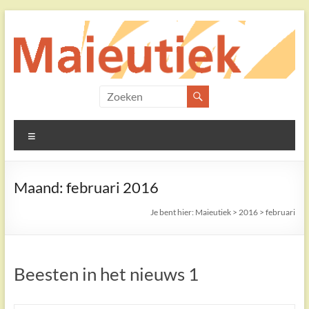
Ga
naar
de
inhoud
Maieutiek
Filosofische
Menu
Praktijk
Maand:
februari 2016
Je bent hier:
Maieutiek
>
2016
>
februari
Beesten in het nieuws 1