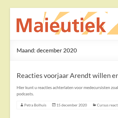
Ga
naar
Maieutiek
de
inhoud
Filosofische
Praktijk
Maand:
december 2020
Reacties voorjaar Arendt willen e
Hier kunt u reacties achterlaten voor medecursisten zoa
podcasts.
Petra Bolhuis
15 december 2020
Cursus react