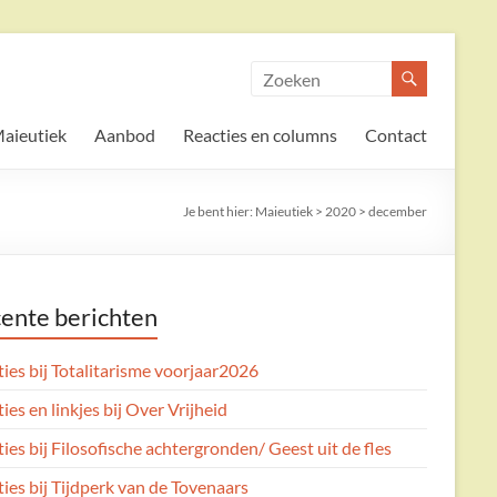
aieutiek
Aanbod
Reacties en columns
Contact
Je bent hier:
Maieutiek
>
2020
>
december
ente berichten
ies bij Totalitarisme voorjaar2026
ies en linkjes bij Over Vrijheid
ies bij Filosofische achtergronden/ Geest uit de fles
ies bij Tijdperk van de Tovenaars