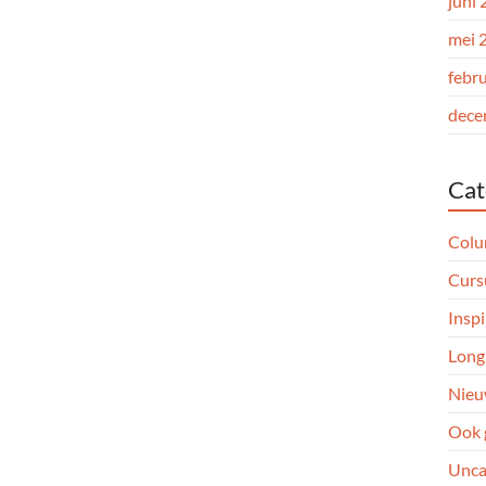
juni
mei 
febr
dece
Cat
Col
Curs
Inspi
Long
Nieu
Ook 
Unca