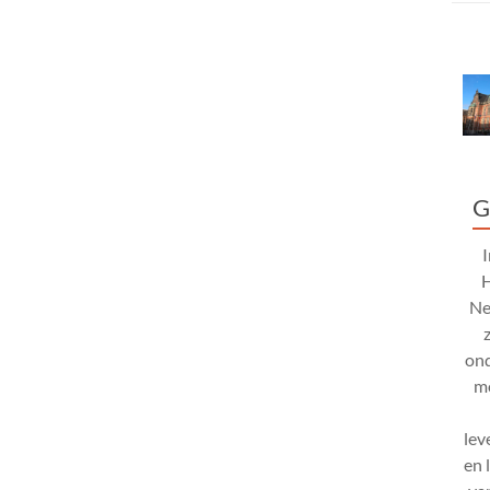
G
Ne
ond
mo
lev
en 