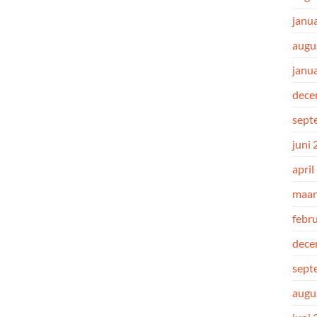
janu
augu
janu
dece
sept
juni
april
maar
febr
dece
sept
augu