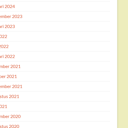
ari 2024
ember 2023
ari 2023
2022
 2022
ari 2022
mber 2021
ber 2021
ember 2021
stus 2021
2021
mber 2020
stus 2020