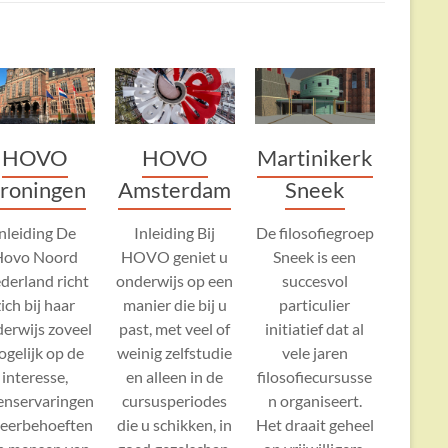
Martinikerk
HOVO
HOVO
Sneek
roningen
Amsterdam
De filosofiegroep
Inleiding De
Inleiding Bij
Sneek is een
Hovo Noord
HOVO geniet u
succesvol
derland richt
onderwijs op een
particulier
zich bij haar
manier die bij u
initiatief dat al
erwijs zoveel
past, met veel of
vele jaren
gelijk op de
weinig zelfstudie
filosofiecursusse
interesse,
en alleen in de
n organiseert.
enservaringen
cursusperiodes
Het draait geheel
leerbehoeften
die u schikken, in