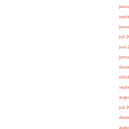
janu
sept
janu
juli 
juni
janu
dece
okto
sept
augu
juli 
dece
augu