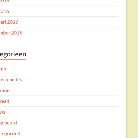
 2016
2016
uari 2016
mber 2015
egorieën
umn
us reacties
ratie
read
ws
gebeurd
tegorized