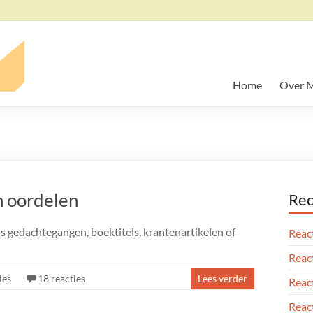
Home
Over M
n oordelen
Rec
ls gedachtegangen, boektitels, krantenartikelen of
React
React
ies
18 reacties
Lees verder
React
React