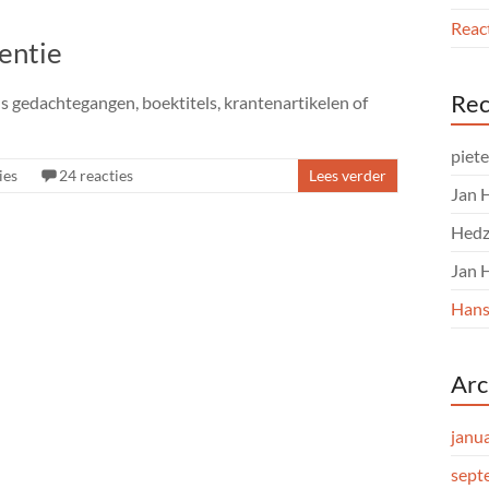
React
entie
Rec
ls gedachtegangen, boektitels, krantenartikelen of
piet
ies
24 reacties
Lees verder
Jan 
Hedz
Jan 
Hans
Arc
janu
sept