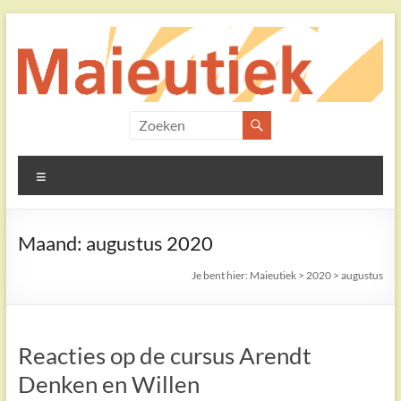
Ga
naar
de
inhoud
Maieutiek
Filosofische
Menu
Praktijk
Maand:
augustus 2020
Je bent hier:
Maieutiek
>
2020
>
augustus
Reacties op de cursus Arendt
Denken en Willen