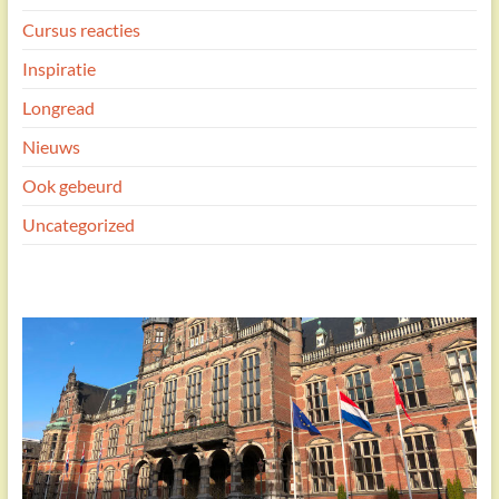
Cursus reacties
Inspiratie
Longread
Nieuws
Ook gebeurd
Uncategorized