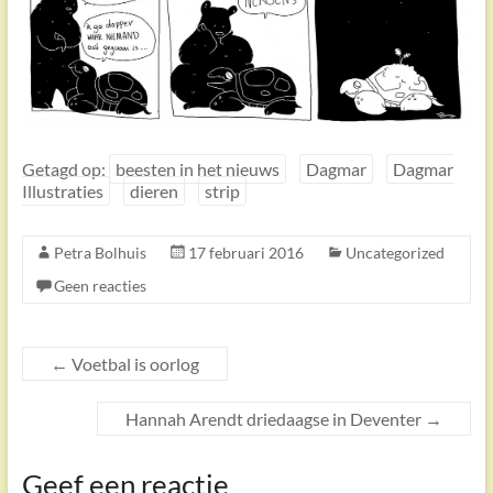
Getagd op:
beesten in het nieuws
Dagmar
Dagmar
Illustraties
dieren
strip
Petra Bolhuis
17 februari 2016
Uncategorized
Geen reacties
←
Voetbal is oorlog
Hannah Arendt driedaagse in Deventer
→
Geef een reactie