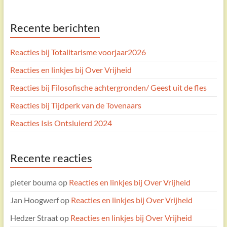
A
Recente berichten
l
t
e
Reacties bij Totalitarisme voorjaar2026
r
Reacties en linkjes bij Over Vrijheid
n
Reacties bij Filosofische achtergronden/ Geest uit de fles
a
t
Reacties bij Tijdperk van de Tovenaars
i
Reacties Isis Ontsluierd 2024
v
e
:
Recente reacties
pieter bouma
op
Reacties en linkjes bij Over Vrijheid
Jan Hoogwerf
op
Reacties en linkjes bij Over Vrijheid
Hedzer Straat
op
Reacties en linkjes bij Over Vrijheid