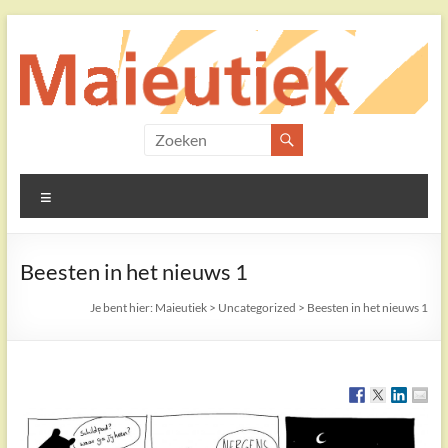
Ga
naar
de
inhoud
Maieutiek
Filosofische
Menu
Praktijk
Beesten in het nieuws 1
Je bent hier:
Maieutiek
>
Uncategorized
>
Beesten in het nieuws 1