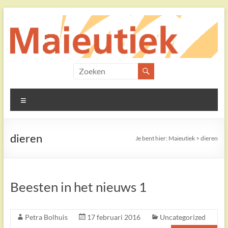
Ga
naar
de
inhoud
Maieutiek
Filosofische
Menu
Praktijk
dieren
Je bent hier:
Maieutiek
>
dieren
Beesten in het nieuws 1
Petra Bolhuis
17 februari 2016
Uncategorized