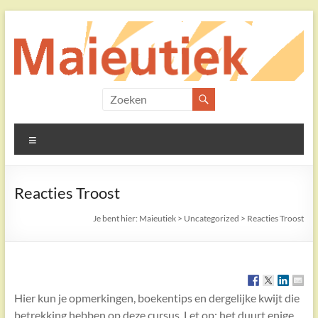
Ga
naar
de
inhoud
Maieutiek
Filosofische
Menu
Praktijk
Reacties Troost
Je bent hier:
Maieutiek
>
Uncategorized
>
Reacties Troost
Hier kun je opmerkingen, boekentips en dergelijke kwijt die
betrekking hebben op deze cursus. Let op; het duurt enige