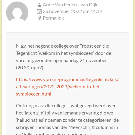
Anne Van Eeden - van Dijk
23 november 2022 om 14:14
Permalink
N.a.v. het negende college over Troost een tip:
Tegenlicht ‘welkom in het symbioceen’, door de
vpro uitgezonden op maandag 21 november
(20.30, npo2)
https://www.vpro.nl/programmas/tegenlicht/kijk/
afleveringen/2022-2023/welkom-in-het-
symbioceen.html
Ook nog n.a.v. dit college – wat gezegd werd over
het ‘laten zijn’ (bijv van iemands ervaring die we
‘hallucinaties’ noemen zonder te categoriseren: de
schrijver Thomas van der Meer schrijft columns in
de Volkskrant over zijn ervaringen als