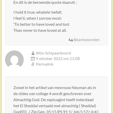
En dit is de beroemde quote daaruit ;
I hold it true, whate’er befall;
I feel it, when I sorrow most;
‘Tis better to have loved and lost
Than never to have loved at all.
Beantwoorden
Wim Schipaanboord
9 oktober 2022 om 21:08
Permalink
Zowel in het artikel van mevrouw Neuman als in
de slides van college 4 wordt geschreven over
Almachtig God. De septuagint heeft inderdaad
het El Sheddai vertaald met almachtig ( Sheddai)
God(El) . ( Zie Gen. 35:11/PS 91:1/ Job 5:17/; 6:4 (