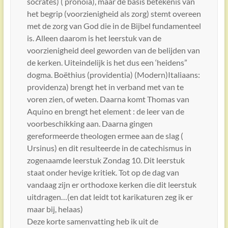
socrates) ( pronoia), maar de basis betekenis van
het begrip (voorzienigheid als zorg) stemt overeen
met de zorg van God die in de Bijbel fundamenteel
is. Alleen daarom is het leerstuk van de
voorzienigheid deel geworden van de belijden van
de kerken. Uiteindelijk is het dus een ‘heidens”
dogma. Boëthius (providentia) (Modern)Italiaans:
providenza) brengt het in verband met van te
voren zien, of weten. Daarna komt Thomas van
Aquino en brengt het element : de leer van de
voorbeschikking aan. Daarna gingen
gereformeerde theologen ermee aan de slag (
Ursinus) en dit resulteerde in de catechismus in
zogenaamde leerstuk Zondag 10. Dit leerstuk
staat onder hevige kritiek. Tot op de dag van
vandaag zijn er orthodoxe kerken die dit leerstuk
uitdragen…(en dat leidt tot karikaturen zeg ik er
maar bij, helaas)
Deze korte samenvatting heb ik uit de