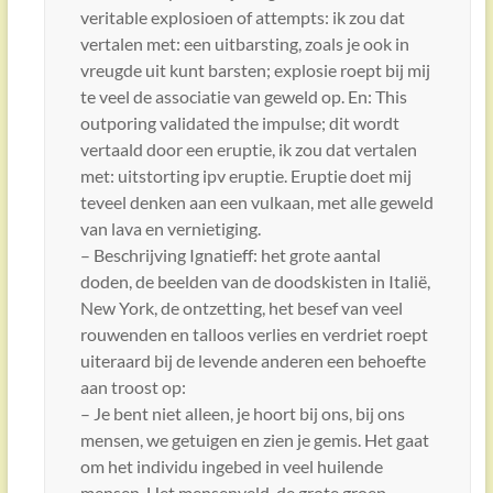
veritable explosioen of attempts: ik zou dat
vertalen met: een uitbarsting, zoals je ook in
vreugde uit kunt barsten; explosie roept bij mij
te veel de associatie van geweld op. En: This
outporing validated the impulse; dit wordt
vertaald door een eruptie, ik zou dat vertalen
met: uitstorting ipv eruptie. Eruptie doet mij
teveel denken aan een vulkaan, met alle geweld
van lava en vernietiging.
– Beschrijving Ignatieff: het grote aantal
doden, de beelden van de doodskisten in Italië,
New York, de ontzetting, het besef van veel
rouwenden en talloos verlies en verdriet roept
uiteraard bij de levende anderen een behoefte
aan troost op:
– Je bent niet alleen, je hoort bij ons, bij ons
mensen, we getuigen en zien je gemis. Het gaat
om het individu ingebed in veel huilende
mensen. Het mensenveld, de grote groep