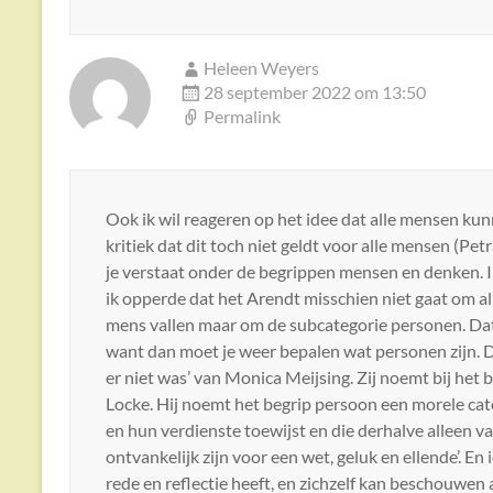
Heleen Weyers
28 september 2022 om 13:50
Permalink
Ook ik wil reageren op het idee dat alle mensen k
kritiek dat dit toch niet geldt voor alle mensen (Petr
je verstaat onder de begrippen mensen en denken. I
ik opperde dat het Arendt misschien niet gaat om al
mens vallen maar om de subcategorie personen. Dat
want dan moet je weer bepalen wat personen zijn. Da
er niet was’ van Monica Meijsing. Zij noemt bij het
Locke. Hij noemt het begrip persoon een morele cate
en hun verdienste toewijst en die derhalve alleen va
ontvankelijk zijn voor een wet, geluk en ellende’. En 
rede en reflectie heeft, en zichzelf kan beschouwen a