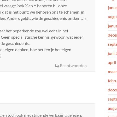
el vraagt: ‘ook X en Y behoren bij onze
janu
aar dat is het punt: we behoren ons te schamen, in
augu
en. Anders geldt: wie de geschiedenis ontkent, is
janu
aar het beperkende zou wel eens in het
dece
. Geen specialistische kennis, gewoon wat ieder
de geschiedenis.
sept
et eigen denken, hoe herken je het eigen
juni
?
april
Beantwoorden
maar
febr
dece
sept
augu
ng en toch ook met stijgende verbazing gelezen.