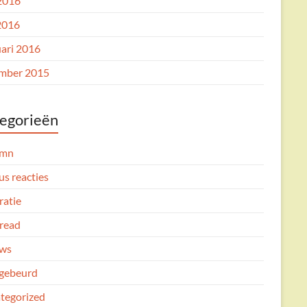
 2016
2016
uari 2016
mber 2015
egorieën
umn
us reacties
ratie
read
ws
gebeurd
tegorized