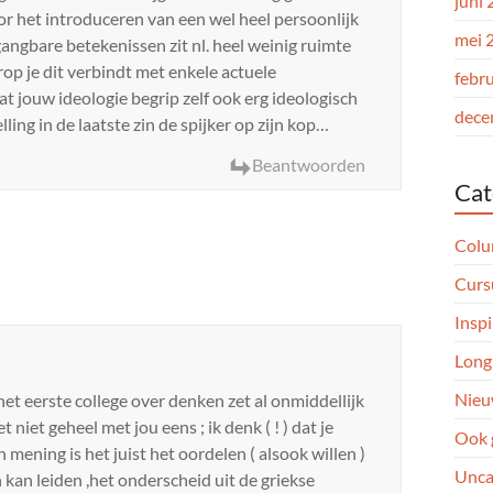
juni
oor het introduceren van een wel heel persoonlijk
mei 
 gangbare betekenissen zit nl. heel weinig ruimte
rop je dit verbindt met enkele actuele
febr
 jouw ideologie begrip zelf ook erg ideologisch
dece
lling in de laatste zin de spijker op zijn kop…
Beantwoorden
Cat
Col
Curs
Inspi
Long
Nieu
et eerste college over denken zet al onmiddellijk
niet geheel met jou eens ; ik denk ( ! ) dat je
Ook 
mening is het juist het oordelen ( alsook willen )
Unca
kan leiden ,het onderscheid uit de griekse