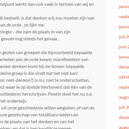
tandpunt werkt dan ook vaak in termen van wij en
janu
sept
bedoelt, is dat denken vrij zou moeten zijn van
an de orde , zo lijkt me.
janu
logie – die nam de plaats in van zijn
juli 
gevoel nog steeds het gevaar.
juni
 gezien van groepen die bijvoorbeeld bepaalde
janu
verleden aan de orde kwam; standbeelden van
et woke-denken komt bij me boven: bepaalde
dece
eine groep is die vindt dat het niet kan!
okto
n: niet-denken?) is m.i. niet te onderschatten.
ct waar ik op doelde hierboven) dat één van de
sept
eschiedenis herschrijven. Poetin doet het nu o.a.
augu
het onderwijs.
juli 
 uit onze geschiedenis willen weglaten, of van de
uze gezelschap van totalitaire leiders en
dece
 in de plaats van het denken en van het
augu
nken -en dat is hen kwalijk te nemen .