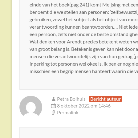
einde van het boek(pag 241) komt Meijsing met een
benoemt die we stellen aan personen: ‘zelfbewustzij
gebruiken, zowel het subject als het object van mor
verantwoording kunnen beantwoorden…. Niet ieder 
een persoon, zelfs niet onder de beste omstandighed
Wat denken voor Arendt precies betekent weten we n
van groot belang is. Betekenis geven kan niet doo
mensen die verantwoordelijk zijn van hun gedrag (
inperking tot personen wel okee is. Ik ben er nog nie
misschien een begrip mensen hanteert waarin die ve
Petra Bolhuis
Bericht auteur
8 oktober 2022 om 14:46
Permalink