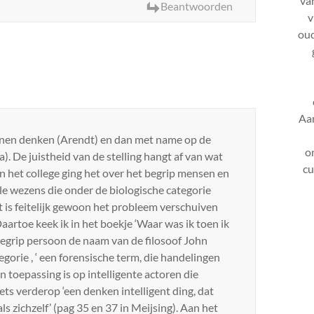
va
Beantwoorden
v
oud
Aa
unnen denken (Arendt) en dan met name op de
o
a). De juistheid van de stelling hangt af van wat
cu
n het college ging het over het begrip mensen en
le wezens die onder de biologische categorie
 is feitelijk gewoon het probleem verschuiven
artoe keek ik in het boekje ‘Waar was ik toen ik
 begrip persoon de naam van de filosoof John
gorie , ‘ een forensische term, die handelingen
n toepassing is op intelligente actoren die
iets verderop ‘een denken intelligent ding, dat
ls zichzelf’ (pag 35 en 37 in Meijsing). Aan het