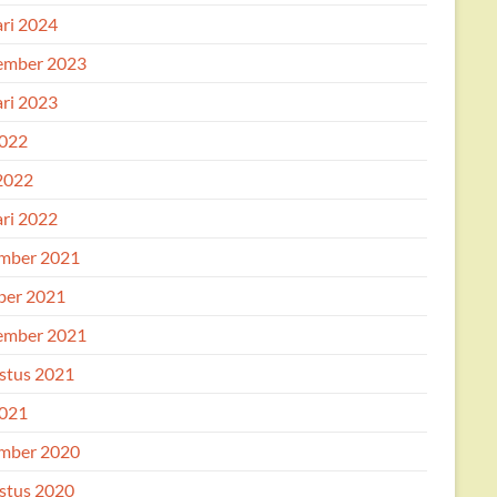
ari 2024
ember 2023
ari 2023
2022
 2022
ari 2022
mber 2021
ber 2021
ember 2021
stus 2021
2021
mber 2020
stus 2020