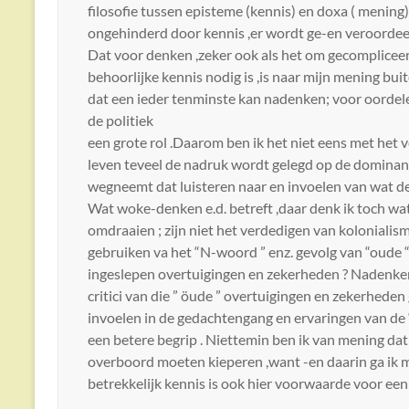
filosofie tussen episteme (kennis) en doxa ( mening
ongehinderd door kennis ,er wordt ge-en veroordee
Dat voor denken ,zeker ook als het om gecompliceerd
behoorlijke kennis nodig is ,is naar mijn mening bui
dat een ieder tenminste kan nadenken; voor oordelen
de politiek
een grote rol .Daarom ben ik het niet eens met het 
leven teveel de nadruk wordt gelegd op de dominant
wegneemt dat luisteren naar en invoelen van wat de 
Wat woke-denken e.d. betreft ,daar denk ik toch wa
omdraaien ; zijn niet het verdedigen van kolonialis
gebruiken va het “N-woord ” enz. gevolg van “oude 
ingeslepen overtuigingen en zekerheden ? Nadenken 
critici van die ” öude ” overtuigingen en zekerhede
invoelen in de gedachtengang en ervaringen van de
een betere begrip . Niettemin ben ik van mening dat
overboord moeten kieperen ,want -en daarin ga ik 
betrekkelijk kennis is ook hier voorwaarde voor een r