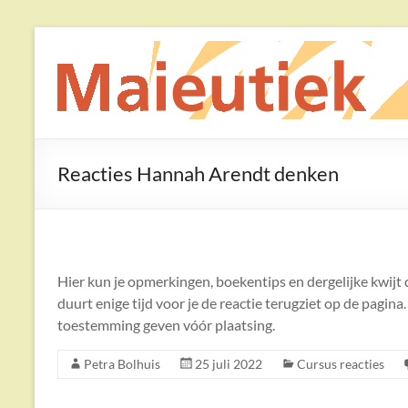
Ga
naar
Maieutiek
de
inhoud
Filosofische
Praktijk
Reacties Hannah Arendt denken
Hier kun je opmerkingen, boekentips en dergelijke kwijt 
duurt enige tijd voor je de reactie terugziet op de pagina
toestemming geven vóór plaatsing.
Petra Bolhuis
25 juli 2022
Cursus reacties