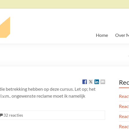
Home
Over M
Rec
die betrekking hebben op deze cursus. Let op; het
. I.v.m.. ongewenste reclame moet ik namelijk
React
React
32 reacties
React
React