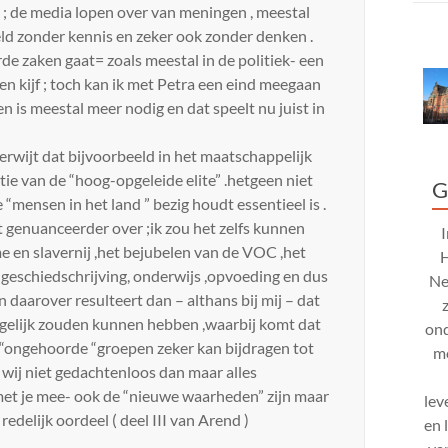
) ; de media lopen over van meningen , meestal
ld zonder kennis en zeker ook zonder denken .
e zaken gaat= zoals meestal in de politiek- een
ten kijf ; toch kan ik met Petra een eind meegaan
 is meestal meer nodig en dat speelt nu juist in
verwijt dat bijvoorbeeld in het maatschappelijk
ie van de “hoog-opgeleide elite” .hetgeen niet
G
“mensen in het land ” bezig houdt essentieel is .
t genuanceerder over ;ik zou het zelfs kunnen
me en slavernij ,het bejubelen van de VOC ,het
“geschiedschrijving, onderwijs ,opvoeding en dus
Ne
daarover resulteert dan – althans bij mij – dat
n gelijk zouden kunnen hebben ,waarbij komt dat
ond
 “ongehoorde “groepen zeker kan bijdragen tot
mo
 wij niet gedachtenloos dan maar alles
met je mee- ook de “nieuwe waarheden” zijn maar
lev
edelijk oordeel ( deel III van Arend )
en 