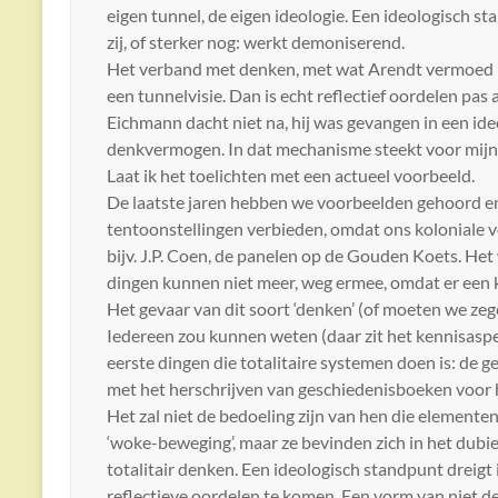
eigen tunnel, de eigen ideologie. Een ideologisch s
zij, of sterker nog: werkt demoniserend.
Het verband met denken, met wat Arendt vermoed ik 
een tunnelvisie. Dan is echt reflectief oordelen pas a
Eichmann dacht niet na, hij was gevangen in een ideo
denkvermogen. In dat mechanisme steekt voor mijn 
Laat ik het toelichten met een actueel voorbeeld.
De laatste jaren hebben we voorbeelden gehoord en
tentoonstellingen verbieden, omdat ons koloniale 
bijv. J.P. Coen, de panelen op de Gouden Koets. H
dingen kunnen niet meer, weg ermee, omdat er een kl
Het gevaar van dit soort ‘denken’ (of moeten we zege
Iedereen zou kunnen weten (daar zit het kennisaspe
eerste dingen die totalitaire systemen doen is: de g
met het herschrijven van geschiedenisboeken voor 
Het zal niet de bedoeling zijn van hen die elementen
‘woke-beweging’, maar ze bevinden zich in het dubie
totalitair denken. Een ideologisch standpunt dreigt
reflectieve oordelen te komen. Een vorm van niet de