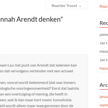
Reacties Troost
→
React
annah Arendt denken
”
Rec
piet
Jan 
Hedz
Jan 
wam t.a.v. het punt van Arendt dat iedereen kan
Hans
 en dat vervolgens verbinden met een actueel
vormen, vooral wordt belemmerd (dat was immers
Arc
deologische vooringenomenheid? Eerst dat laatste.
n een overtuiging of mening, die heeft in
janu
 een, wat ik dan maar kort noem: tunnelvisie.
sept
kheid wordt alleen maar waargenomen door de