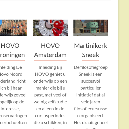
Martinikerk
HOVO
HOVO
Sneek
roningen
Amsterdam
De filosofiegroep
Inleiding De
Inleiding Bij
Sneek is een
Hovo Noord
HOVO geniet u
succesvol
derland richt
onderwijs op een
particulier
zich bij haar
manier die bij u
initiatief dat al
erwijs zoveel
past, met veel of
vele jaren
gelijk op de
weinig zelfstudie
filosofiecursusse
interesse,
en alleen in de
n organiseert.
enservaringen
cursusperiodes
Het draait geheel
leerbehoeften
die u schikken, in