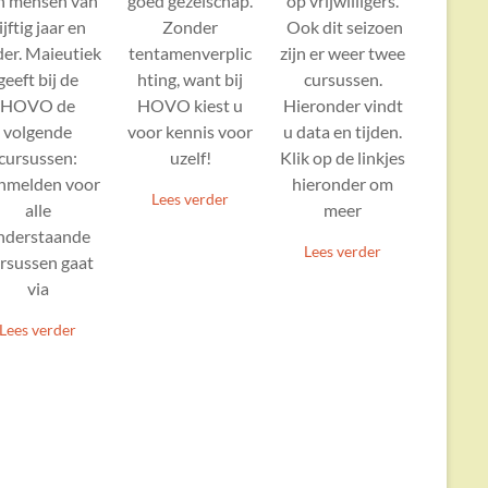
op vrijwilligers.
n mensen van
goed gezelschap.
Ook dit seizoen
ijftig jaar en
Zonder
zijn er weer twee
er. Maieutiek
tentamenverplic
cursussen.
geeft bij de
hting, want bij
Hieronder vindt
HOVO de
HOVO kiest u
u data en tijden.
volgende
voor kennis voor
Klik op de linkjes
cursussen:
uzelf!
hieronder om
nmelden voor
Lees verder
meer
alle
nderstaande
Lees verder
rsussen gaat
via
Lees verder