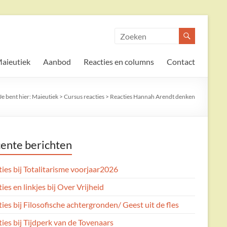
aieutiek
Aanbod
Reacties en columns
Contact
Je bent hier:
Maieutiek
>
Cursus reacties
>
Reacties Hannah Arendt denken
ente berichten
ies bij Totalitarisme voorjaar2026
ies en linkjes bij Over Vrijheid
ies bij Filosofische achtergronden/ Geest uit de fles
ies bij Tijdperk van de Tovenaars