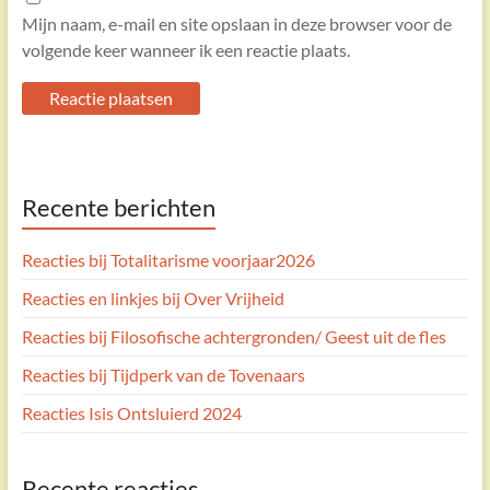
Mijn naam, e-mail en site opslaan in deze browser voor de
volgende keer wanneer ik een reactie plaats.
A
Recente berichten
l
t
e
Reacties bij Totalitarisme voorjaar2026
r
Reacties en linkjes bij Over Vrijheid
n
Reacties bij Filosofische achtergronden/ Geest uit de fles
a
t
Reacties bij Tijdperk van de Tovenaars
i
Reacties Isis Ontsluierd 2024
v
e
:
Recente reacties