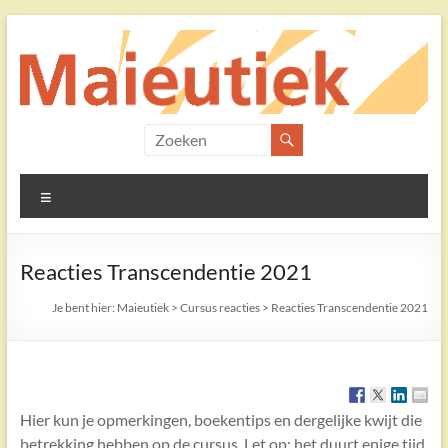
Ga
naar
de
inhoud
Maieutiek
Filosofische
Menu
Praktijk
Reacties Transcendentie 2021
Je bent hier:
Maieutiek
>
Cursus reacties
>
Reacties Transcendentie 2021
Hier kun je opmerkingen, boekentips en dergelijke kwijt die
betrekking hebben op de cursus. Let op; het duurt enige tijd