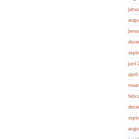
janu
augu
janu
dece
sept
juni
april
maar
febr
dece
sept
augu