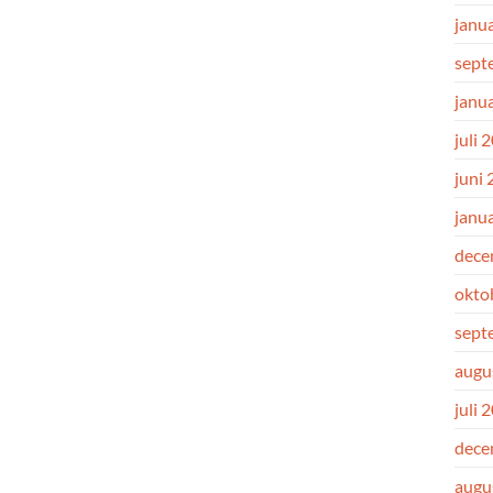
janu
sept
janu
juli 
juni
janu
dece
okto
sept
augu
juli 
dece
augu