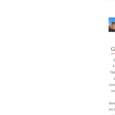
G
Ne
ond
mo
lev
en 