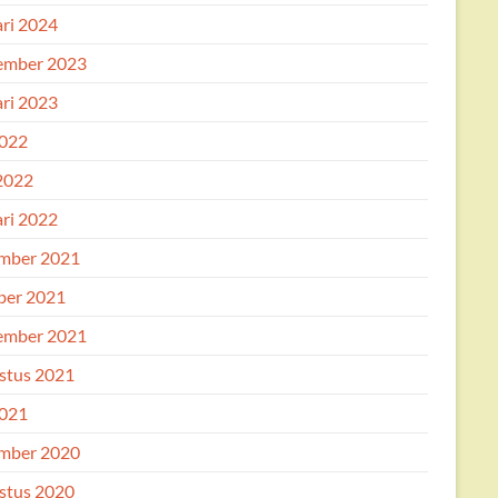
ari 2024
ember 2023
ari 2023
2022
 2022
ari 2022
mber 2021
ber 2021
ember 2021
stus 2021
2021
mber 2020
stus 2020