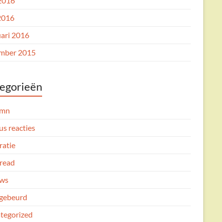
 2016
2016
uari 2016
mber 2015
egorieën
umn
us reacties
ratie
read
ws
gebeurd
tegorized