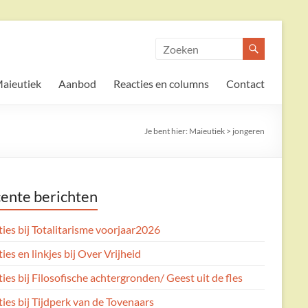
aieutiek
Aanbod
Reacties en columns
Contact
Je bent hier:
Maieutiek
>
jongeren
ente berichten
ies bij Totalitarisme voorjaar2026
ies en linkjes bij Over Vrijheid
ies bij Filosofische achtergronden/ Geest uit de fles
ies bij Tijdperk van de Tovenaars