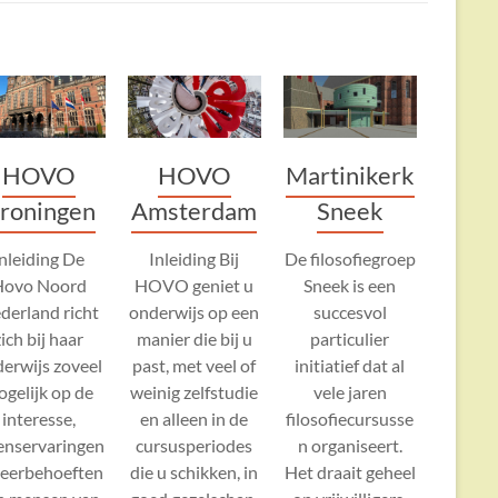
Martinikerk
HOVO
HOVO
Sneek
roningen
Amsterdam
De filosofiegroep
Inleiding De
Inleiding Bij
Sneek is een
Hovo Noord
HOVO geniet u
succesvol
derland richt
onderwijs op een
particulier
zich bij haar
manier die bij u
initiatief dat al
erwijs zoveel
past, met veel of
vele jaren
gelijk op de
weinig zelfstudie
filosofiecursusse
interesse,
en alleen in de
n organiseert.
enservaringen
cursusperiodes
Het draait geheel
leerbehoeften
die u schikken, in