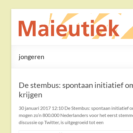
Ga
naar
Maieutiek
de
inhoud
Filosofische
Praktijk
jongeren
De stembus: spontaan initiatief 
krijgen
30 januari 2017 12:10 De Stembus: spontaan initiatief o
mogen zo’n 800.000 Nederlanders voor het eerst stemm
discussie op Twitter, is uitgegroeid tot een