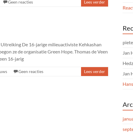
Geen reacties
Lees verder
React
Rec
piet
 Uitreiking De 16-jarige milieuactiviste Kehkashan
 begon ze de organisatie Green Hope. Thomas de Veen
Jan 
een 16-jarig
Hedz
euws
Geen reacties
Lees verder
Jan 
Hans
Arc
janu
sept