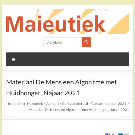
Ga
naar
de
inhoud
Maieutiek
Filosofische
Menu
Praktijk
Materiaal De Mens een Algoritme met
Huidhonger_Najaar 2021
Je bent hier:
Maieutiek
>
Aanbod
>
Cursusmateriaal
>
Cursusmateriaal 2021
>
Materiaal De Mens een Algoritme met Huidhonger_Najaar 2021