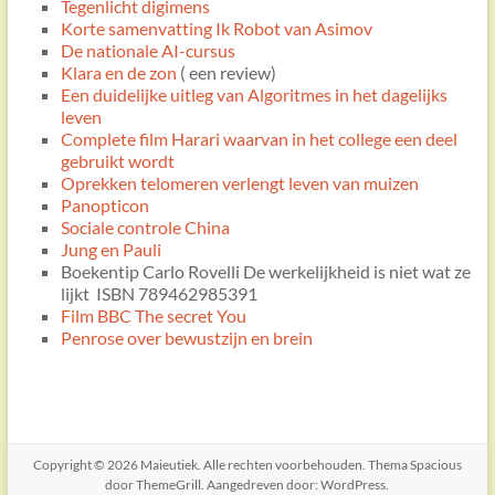
Tegenlicht digimens
Korte samenvatting Ik Robot van Asimov
De nationale AI-cursus
Klara en de zon
( een review)
Een duidelijke uitleg van Algoritmes in het dagelijks
leven
Complete film Harari waarvan in het college een deel
gebruikt wordt
Oprekken telomeren verlengt leven van muizen
Panopticon
Sociale controle China
Jung en Pauli
Boekentip Carlo Rovelli De werkelijkheid is niet wat ze
lijkt ISBN 789462985391
Film BBC The secret You
Penrose over bewustzijn en brein
Copyright © 2026
Maieutiek
. Alle rechten voorbehouden. Thema
Spacious
door ThemeGrill. Aangedreven door:
WordPress
.