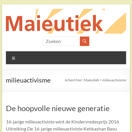
Ga
naar
de
inhoud
Maieutiek
Filosofische
Menu
Praktijk
milieuactivisme
Je bent hier:
Maieutiek
>
milieuactivisme
De hoopvolle nieuwe generatie
16-jarige milieuactiviste wint de Kindervredesprijs 2016
Uitreiking De 16-jarige milieuactiviste Kehkashan Basu