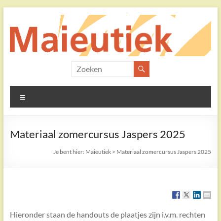
Ga
naar
de
inhoud
Maieutiek
Filosofische
Menu
Praktijk
Materiaal zomercursus Jaspers 2025
Je bent hier:
Maieutiek
>
Materiaal zomercursus Jaspers 2025
Hieronder staan de handouts de plaatjes zijn i.v.m. rechten