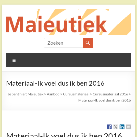
Ga
naar
de
inhoud
Maieutiek
Filosofische
Menu
Praktijk
Materiaal-Ik voel dus ik ben 2016
Je bent hier:
Maieutiek
>
Aanbod
>
Cursusmateriaal
>
Cursusmateriaal 2016
>
Materiaal-Ik voel dus ik ben 2016
Materiaal-Ik voel dus ik ben 2016