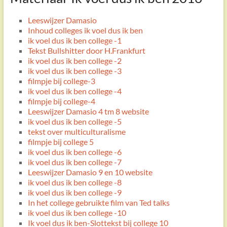
Leeswijzer Damasio
Inhoud colleges ik voel dus ik ben
ik voel dus ik ben college -1
Tekst Bullshitter door H.Frankfurt
ik voel dus ik ben college -2
ik voel dus ik ben college -3
filmpje bij college-3
ik voel dus ik ben college -4
filmpje bij college-4
Leeswijzer Damasio 4 tm 8 website
ik voel dus ik ben college -5
tekst over multiculturalisme
filmpje bij college 5
ik voel dus ik ben college -6
ik voel dus ik ben college -7
Leeswijzer Damasio 9 en 10 website
ik voel dus ik ben college -8
ik voel dus ik ben college -9
In het college gebruikte film van Ted talks
ik voel dus ik ben college -10
Ik voel dus ik ben-Slottekst bij college 10