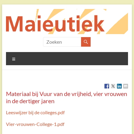
Ga
naar
de
inhoud
Maieutiek
Filosofische
Menu
Praktijk
Materiaal bij Vuur van de vrijheid, vier vrouwen
in de dertiger jaren
Leeswijzer bij de colleges.pdf
Vier-vrouwen-College-1.pdf