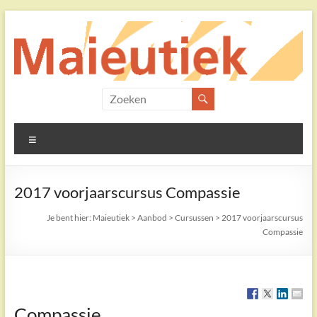
Ga
naar
de
inhoud
Maieutiek
Filosofische
Menu
Praktijk
2017 voorjaarscursus Compassie
Je bent hier:
Maieutiek
>
Aanbod
>
Cursussen
>
2017 voorjaarscursus
Compassie
Compassie