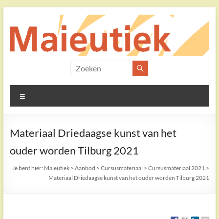
Ga
naar
de
inhoud
Maieutiek
Filosofische
Menu
Praktijk
Materiaal Driedaagse kunst van het
ouder worden Tilburg 2021
Je bent hier:
Maieutiek
>
Aanbod
>
Cursusmateriaal
>
Cursusmateriaal 2021
>
Materiaal Driedaagse kunst van het ouder worden Tilburg 2021