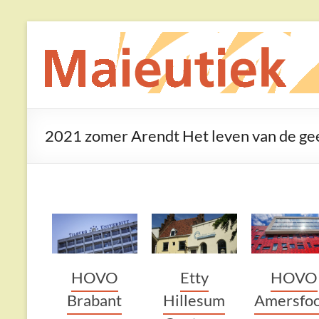
Ga
naar
Maieutiek
de
inhoud
Filosofische
Praktijk
2021 zomer Arendt Het leven van de ge
Etty
HOVO
HOVO
Hillesum
Brabant
Amersfoo