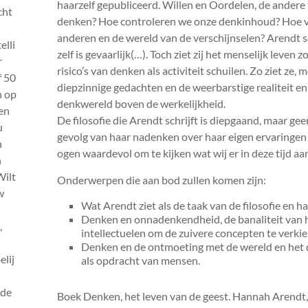
haarzelf gepubliceerd. Willen en Oordelen, de andere
cht
denken? Hoe controleren we onze denkinhoud? Hoe ver
anderen en de wereld van de verschijnselen? Arendt sc
elli
zelf is gevaarlijk(…). Toch ziet zij het menselijk leven
r
risico’s van denken als activiteit schuilen. Zo ziet ze,
 50
diepzinnige gedachten en de weerbarstige realiteit en
n op
denkwereld boven de werkelijkheid.
 en
De filosofie die Arendt schrijft is diepgaand, maar g
u
gevolg van haar nadenken over haar eigen ervaringen
n
ogen waardevol om te kijken wat wij er in deze tijd a
n
Wilt
Onderwerpen die aan bod zullen komen zijn:
w
Wat Arendt ziet als de taak van de filosofie en h
Denken en onnadenkendheid, de banaliteit van 
,
intellectuelen om de zuivere concepten te verkie
Denken en de ontmoeting met de wereld en het d
lij
als opdracht van mensen.
 de
Boek Denken, het leven van de geest. Hannah Arendt