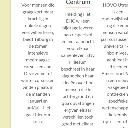
Centrum
Voor mensen die
HOVO Utre
graag kort maar
is een
Inleiding Het
krachtig in
onderwijsinst
EHC wil een
enkele dagen
ng die voo
bijdrage leveren
veel willen leren,
mensen vanaf
aan respectvol
biedt Tilburg in
jaar cursusse
en met aandacht
de zomer
universitair
voor elkaar
intensieve
hbo-nivea
samenleven. Etty
meerdaagse
aanbiedt i
Hillesum
cursussen aan.
Utrecht e
beschreef in haar
Deze zomer of
Amersfoort. 
dagboeken haar
winter cursussen
u een nieu
ideeën over hoe
vinden plaats in
vakgebied
mensen die in
de maanden
ontdekken
achtergrond en
januari en
specifieke
qua opvattingen
juni/juli. Het
wetenschappe
erg van elkaar
gaat hier om
ke kennis
verschillen toch
korte
opfrissen, of
goed met elkaar