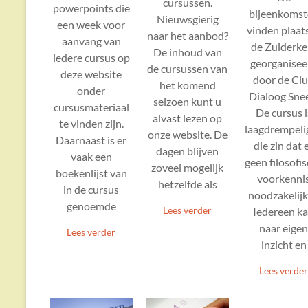
cursussen.
powerpoints die
bijeenkoms
Nieuwsgierig
een week voor
vinden plaats
naar het aanbod?
aanvang van
de Zuiderke
De inhoud van
iedere cursus op
georganisee
de cursussen van
deze website
door de Cl
het komend
onder
Dialoog Sne
seizoen kunt u
cursusmateriaal
De cursus i
alvast lezen op
te vinden zijn.
laagdrempeli
onze website. De
Daarnaast is er
die zin dat 
dagen blijven
vaak een
geen filosofi
zoveel mogelijk
boekenlijst van
voorkenni
hetzelfde als
in de cursus
noodzakelijk 
genoemde
Lees verder
Iedereen k
naar eige
Lees verder
inzicht en
Lees verde