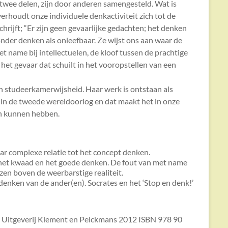
 twee delen, zijn door anderen samengesteld. Wat is
houdt onze individuele denkactiviteit zich tot de
hrijft; “Er zijn geen gevaarlijke gedachten; het denken
 zonder denken als onleefbaar. Ze wijst ons aan waar de
 met name bij intellectuelen, de kloof tussen de prachtige
 het gevaar dat schuilt in het vooropstellen van een
een studeerkamerwijsheid. Haar werk is ontstaan als
 in de tweede wereldoorlog en dat maakt het in onze
an kunnen hebben.
aar complexe relatie tot het concept denken.
het kwaad en het goede denken. De fout van met name
zen boven de weerbarstige realiteit.
enken van de ander(en). Socrates en het ‘Stop en denk!’
, Uitgeverij Klement en Pelckmans 2012 ISBN 978 90