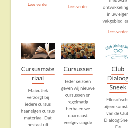
nieuwste
Lees verder
Lees verder
ontwikkelin
in uw eige
vakgebied le
Lees verde
Cursussen
Cursusmate
Club
riaal
Dialoo
Ieder seizoen
Sneek
geven wij nieuwe
Maieutiek
cursussen en
verzorgt bij
Filosofisch
regelmatig
iedere cursus
bijeenkoms
herhalen we
haar eigen cursus
van de Clu
daarnaast
materiaal. Dat
Dialoog Sne
veelgevraagde
bestaat uit
De