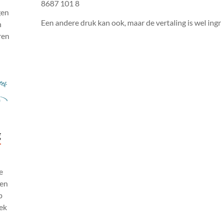
8687 101 8
gen
Een andere druk kan ook, maar de vertaling is wel ingr
n
ren
r
g
e
ten
b
ek