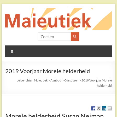
Ga
naar
de
inhoud
Maieutiek
Filosofische
Menu
Praktijk
2019 Voorjaar Morele helderheid
Je bent hier:
Maieutiek
>
Aanbod
>
Cursussen
>
2019 Voorjaar Morele
helderheid
Morele helderheid Susan Neiman