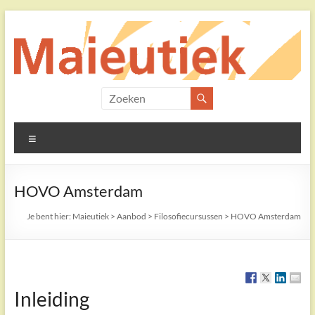
Ga
naar
de
inhoud
Maieutiek
Filosofische
Menu
Praktijk
HOVO Amsterdam
Je bent hier:
Maieutiek
>
Aanbod
>
Filosofiecursussen
>
HOVO Amsterdam
Inleiding