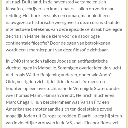
uit nazi-Duitsland. In de havenstad verzamelen zich
filosofen, schrijvers en kunstenaars – allen op zoek naar
redding. Het boek leest als een roman, maar biedt een
nauwgezette historische weergave. In deze cursus staat de
intellectuele betekenis van deze episode centraal: hoe legde
de crisis in Marseille de kiem voor de naoorlogse
continentale filosofie? Door de ogen van betrokkenen
wordt een scharnierpunt van deze filosofie zichtbaar.
In 1940 strandden talloze Joodse en antifascistische
vluchtelingen in Marseille. Sommigen overleefden de vlucht
niet, zoals Walter Benjamin; anderen, onder wie André
Gide, vestigden zich tijdelijk in de stad. De meesten
hoopten op een overtocht naar de Verenigde Staten, onder
wie Thomas Mann, Hannah Arendt, Heinrich Blücher en
Marc Chagall. Hun beschermheer was Varian Fry, een
Amerikaanse ambtenaar die zich ten doel stelde zoveel
mogelijk Joden uit Europa te redden. Daarbij kreeg hij steun
van invloedrijke vrouwen in de VS, zoals Eleanor Roosevelt