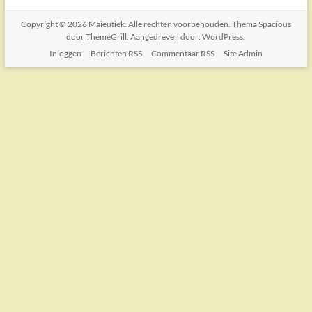
Copyright © 2026
Maieutiek
. Alle rechten voorbehouden. Thema
Spacious
door ThemeGrill. Aangedreven door:
WordPress
.
Inloggen
Berichten RSS
Commentaar RSS
Site Admin